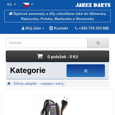
Kč
Šipkové automaty a díly odesíláme také do Německa,
Rakouska, Polska, Maďarska a Slovenska
Můj účet
Kontakt
+420 776 333 686
0 položek - 0 Kč
Kategorie
Síťový adaptér - napájecí zdroj