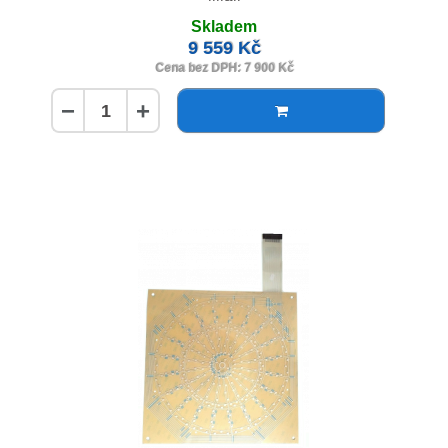
Skladem
9 559 Kč
Cena bez DPH: 7 900 Kč
−
+