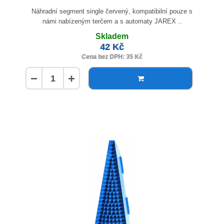
Náhradní segment single červený, kompatibilní pouze s
námi nabízeným terčem a s automaty JAREX ..
Skladem
42 Kč
Cena bez DPH: 35 Kč
−
+