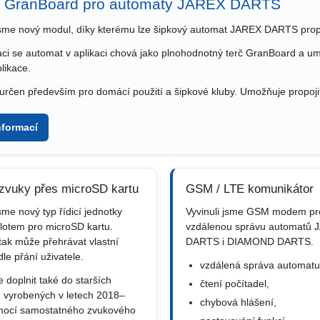
 GranBoard pro automaty JAREX DARTS
 jsme nový modul, díky kterému lze šipkový automat JAREX DARTS propo
aci se automat v aplikaci chová jako plnohodnotný terč GranBoard a umož
likace.
určen především pro domácí použití a šipkové kluby. Umožňuje propoji
nformací
 zvuky přes microSD kartu
GSM / LTE komunikátor
jsme nový typ řídicí jednotky
Vyvinuli jsme GSM modem pr
lotem pro microSD kartu.
vzdálenou správu automatů 
tak může přehrávat vlastní
DARTS i DIAMOND DARTS.
le přání uživatele.
vzdálená správa automatu
e doplnit také do starších
čtení počítadel,
 vyrobených v letech 2018–
chybová hlášení,
ocí samostatného zvukového