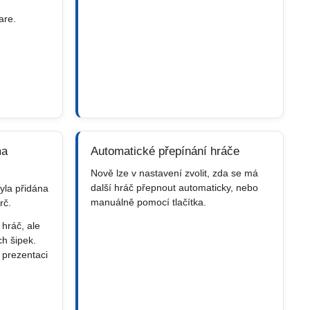
are.
ma
Automatické přepínání hráče
Nově lze v nastavení zvolit, zda se má
další hráč přepnout automaticky, nebo
la přidána
manuálně pomocí tlačítka.
rč.
 hráč, ale
h šipek.
 prezentaci