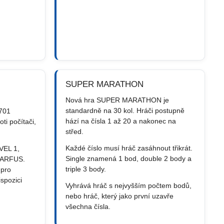
SUPER MARATHON
Nová hra SUPER MARATHON je
standardně na 30 kol. Hráči postupně
701
hází na čísla 1 až 20 a nakonec na
i počítači,
střed.
Každé číslo musí hráč zasáhnout třikrát.
EVEL 1,
Single znamená 1 bod, double 2 body a
BARFUS.
triple 3 body.
 pro
spozici
Vyhrává hráč s nejvyšším počtem bodů,
nebo hráč, který jako první uzavře
všechna čísla.