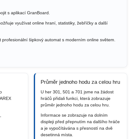
jit s aplikací GranBoard.
ňuje využívat online hraní, statistiky, žebříčky a další
t profesionální šipkový automat s moderním online světem.
Průměr jednoho hodu za celou hru
o
U her 301, 501 a 701 jsme na žádost
JAREX
hráčů přidali funkci, která zobrazuje
průměr jednoho hodu za celou hru.
,
Informace se zobrazuje na dolním
displeji před přepnutím na dalšího hráče
a je vypočítávána s přesností na dvě
desetinná místa.