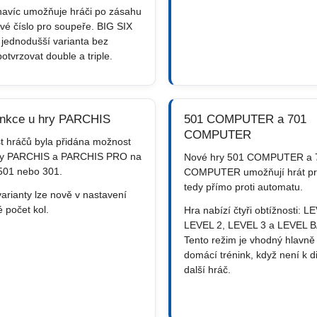
navíc umožňuje hráči po zásahu
vé číslo pro soupeře. BIG SIX
 jednodušší varianta bez
potvrzovat double a triple.
unkce u hry PARCHIS
501 COMPUTER a 701
COMPUTER
t hráčů byla přidána možnost
hry PARCHIS a PARCHIS PRO na
Nové hry 501 COMPUTER a 
 501 nebo 301.
COMPUTER umožňují hrát prot
tedy přímo proti automatu.
arianty lze nově v nastavení
é počet kol.
Hra nabízí čtyři obtížnosti: L
LEVEL 2, LEVEL 3 a LEVEL 
Tento režim je vhodný hlavně
domácí trénink, když není k di
další hráč.