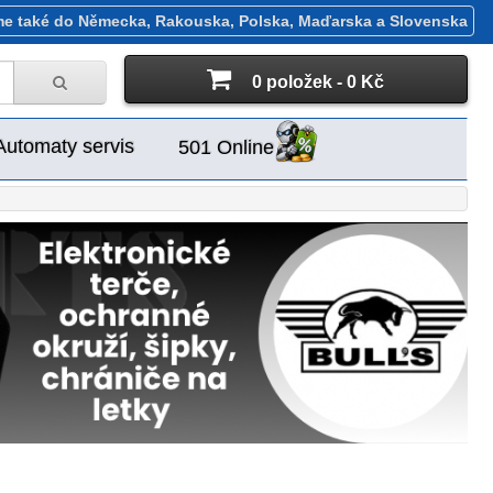
me také do Německa, Rakouska, Polska, Maďarska a Slovenska
0 položek - 0 Kč
Automaty servis
501 Online