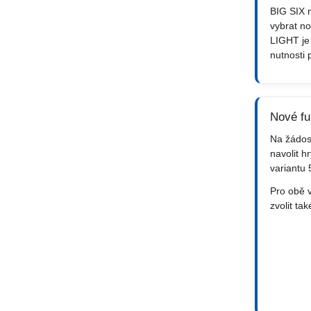
BIG SIX 
vybrat no
LIGHT je
nutnosti 
Nové f
Na žádos
navolit 
variantu
Pro obě v
zvolit tak