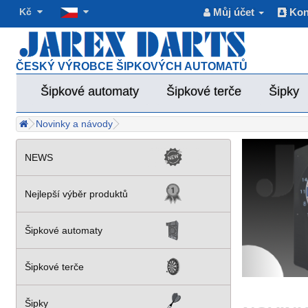
Kč
Můj účet
Kon
ČESKÝ VÝROBCE ŠIPKOVÝCH AUTOMATŮ
Šipkové automaty
Šipkové terče
Šipky
Novinky a návody
NEWS
Nejlepší výběr produktů
Šipkové automaty
Šipkové terče
Šipky