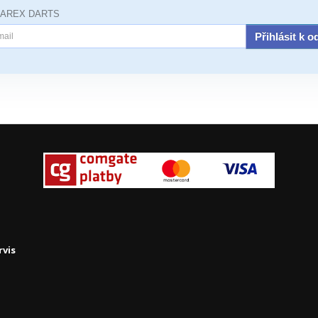
JAREX DARTS
Přihlásit k 
rvis