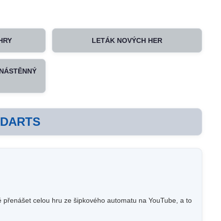
HRY
LETÁK NOVÝCH HER
 NÁSTĚNNÝ
 DARTS
vě přenášet celou hru ze šipkového automatu na YouTube, a to