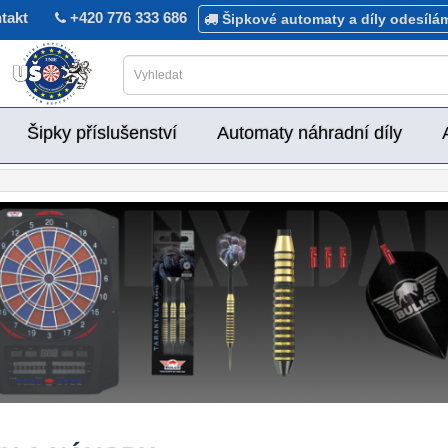
takt
+420 776 333 686
Šipkové automaty a díly odesílá
Šipky příslušenství
Automaty náhradní díly