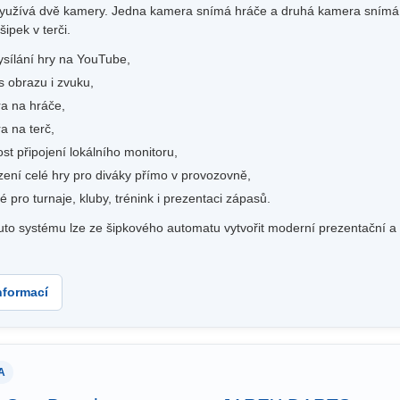
yužívá dvě kamery. Jedna kamera snímá hráče a druhá kamera snímá ter
šipek v terči.
ysílání hry na YouTube,
 obrazu i zvuku,
a na hráče,
a na terč,
t připojení lokálního monitoru,
ení celé hry pro diváky přímo v provozovně,
 pro turnaje, kluby, trénink i prezentaci zápasů.
to systému lze ze šipkového automatu vytvořit moderní prezentační a 
nformací
A