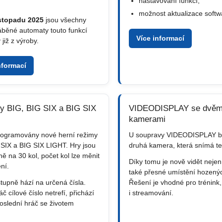
nastavování funkcí,
možnost aktualizace softw
istopadu 2025
jsou všechny
áběné automaty touto funkcí
Více informací
již z výroby.
nformací
y BIG, BIG SIX a BIG SIX
VIDEODISPLAY se dvě
kamerami
rogramovány nové herní režimy
U soupravy VIDEODISPLAY by
 SIX a BIG SIX LIGHT. Hry jsou
druhá kamera, která snímá te
ě na 30 kol, počet kol lze měnit
Díky tomu je nově vidět nejen
ní.
také přesné umístění hozenýc
tupně hází na určená čísla.
Řešení je vhodné pro trénink,
č cílové číslo netrefí, přichází
i streamování.
Poslední hráč se životem