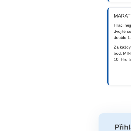
MARAT
Hráči nej
dvojité s
double 1.
Za každý
bod. MIN
10. Hru lz
Přih