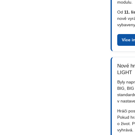
modulu.
Od
11. l
nově vyr
vybaveny 
Více i
Nové hr
LIGHT
Byly nap
BIG, BIG
standardn
v nastave
Hráči pos
Pokud hrá
o život. 
vyhrává.