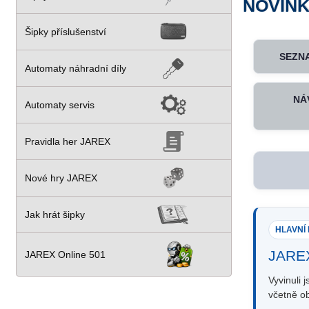
NOVINK
Šipky příslušenství
SEZNA
Automaty náhradní díly
NÁ
Automaty servis
Pravidla her JAREX
Nové hry JAREX
Jak hrát šipky
HLAVNÍ
JARE
JAREX Online 501
Vyvinuli
včetně ob