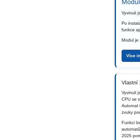
Modul
Vyvinuli
Po instal
funkce ap
Modul je 
Více i
Vlastní
Vyvinuli 
CPU se s
Automat 
zvuky pod
Funkci lz
automatů
2025 pom