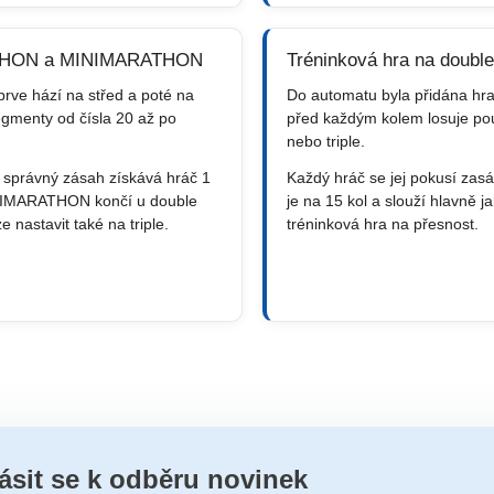
HON a MINIMARATHON
Tréninková hra na double 
prve hází na střed a poté na
Do automatu byla přidána hra
egmenty od čísla 20 až po
před každým kolem losuje po
nebo triple.
 správný zásah získává hráč 1
Každý hráč se jej pokusí zas
IMARATHON končí u double
je na 15 kol a slouží hlavně j
e nastavit také na triple.
tréninková hra na přesnost.
lásit se k odběru novinek