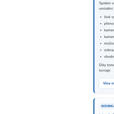
Systém v
umístění 
živé v
přenos
kamer
kamer
možnos
zobraz
vhodné
Díky tomu
turnaje.
Více i
NOVINK