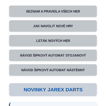
SEZNAM A PRAVIDLA VŠECH HER
JAK NAVOLIT NOVÉ HRY
LETÁK NOVÝCH HER
NÁVOD ŠIPKOVÝ AUTOMAT STOJANOVÝ
NÁVOD ŠIPKOVÝ AUTOMAT NÁSTĚNNÝ
NOVINKY JAREX DARTS