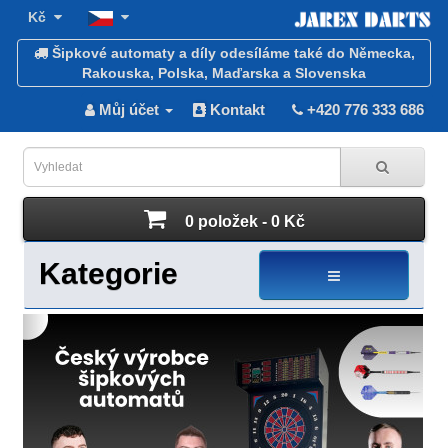
Kč
Šipkové automaty a díly odesíláme také do Německa,
Rakouska, Polska, Maďarska a Slovenska
Můj účet
Kontakt
+420 776 333 686
0 položek - 0 Kč
Kategorie