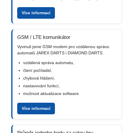
Více informací
GSM / LTE komunikátor
Vyvinuli jsme GSM modem pro vzdálenou správu
automatů JAREX DARTS i DIAMOND DARTS.
vzdálená správa automatu,
čtení počítadel,
chybová hlášení,
nastavování funkcí,
možnost aktualizace software.
Více informací
Průměr jednoho hodu za celou hru