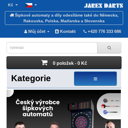
Kč
Šipkové automaty a díly odesíláme také do Německa,
Rakouska, Polska, Maďarska a Slovenska
Můj účet
Kontakt
+420 776 333 686
0 položek - 0 Kč
Kategorie