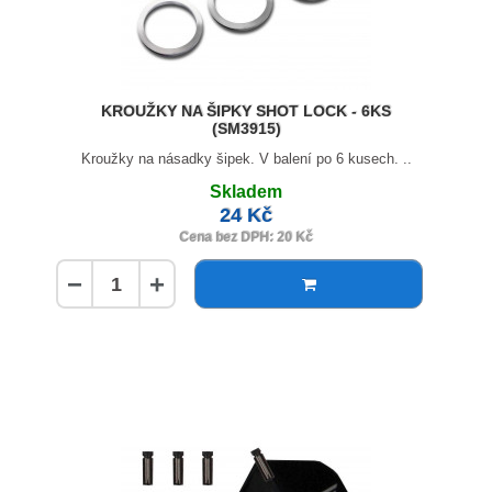
KROUŽKY NA ŠIPKY SHOT LOCK - 6KS
(SM3915)
Kroužky na násadky šipek. V balení po 6 kusech. ..
Skladem
24 Kč
Cena bez DPH: 20 Kč
−
+