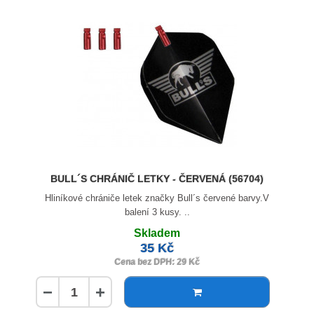
BULL´S CHRÁNIČ LETKY - ČERVENÁ (56704)
Hliníkové chrániče letek značky Bull´s červené barvy.V
balení 3 kusy. ..
Skladem
35 Kč
Cena bez DPH: 29 Kč
−
+