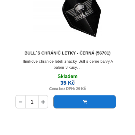
BULL´S CHRÁNIČ LETKY - ČERNÁ (56701)
Hliníkové chrániče letek značky Bull´s černé barvy.V
balení 3 kusy. ..
Skladem
35 Kč
Cena bez DPH: 29 Kč
−
+