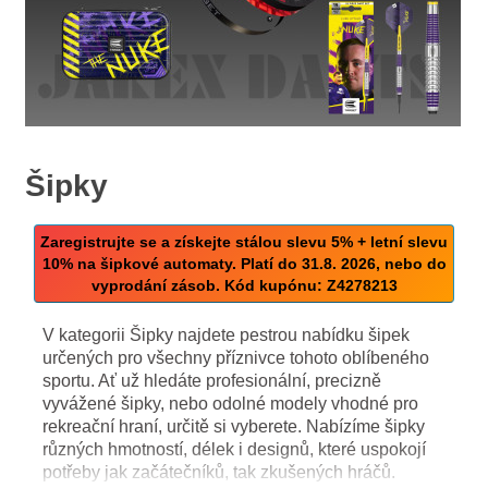
Šipky
Zaregistrujte se a získejte stálou slevu 5% + letní slevu
10% na šipkové automaty. Platí do 31.8. 2026, nebo do
vyprodání zásob. Kód kupónu: Z4278213
V kategorii Šipky najdete pestrou nabídku šipek
určených pro všechny příznivce tohoto oblíbeného
sportu. Ať už hledáte profesionální, precizně
vyvážené šipky, nebo odolné modely vhodné pro
rekreační hraní, určitě si vyberete. Nabízíme šipky
různých hmotností, délek i designů, které uspokojí
potřeby jak začátečníků, tak zkušených hráčů.