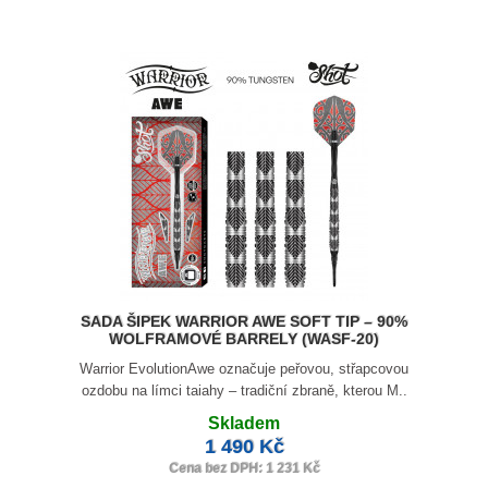
SADA ŠIPEK WARRIOR AWE SOFT TIP – 90%
WOLFRAMOVÉ BARRELY (WASF-20)
Warrior EvolutionAwe označuje peřovou, střapcovou
ozdobu na límci taiahy – tradiční zbraně, kterou M..
Skladem
1 490 Kč
Cena bez DPH: 1 231 Kč