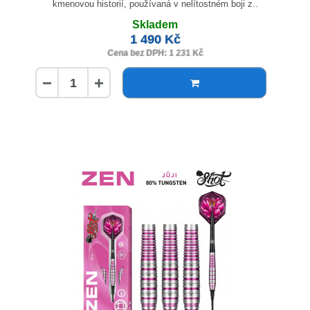
kmenovou historií, používaná v nelítostném boji z..
Skladem
1 490 Kč
Cena bez DPH: 1 231 Kč
−
+