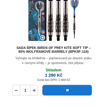
SADA ŠIPEK BIRDS OF PREY KITE SOFT TIP –
80% WOLFRAMOVÉ BARRELY (BPKSF-118)
Vyhrajte na křídleKite – pojmenovaná po dravém ptáku
s černými křídly – je oportunista, tiše připrav..
Skladem
1 290 Kč
Cena bez DPH: 1 066 Kč
−
+