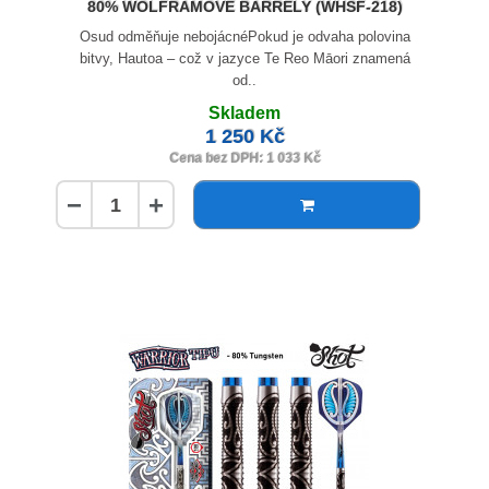
80% WOLFRAMOVÉ BARRELY (WHSF-218)
Osud odměňuje nebojácnéPokud je odvaha polovina
bitvy, Hautoa – což v jazyce Te Reo Māori znamená
od..
Skladem
1 250 Kč
Cena bez DPH: 1 033 Kč
−
+