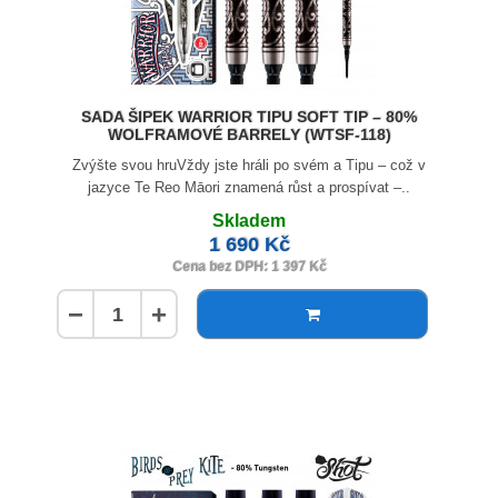
SADA ŠIPEK WARRIOR TIPU SOFT TIP – 80%
WOLFRAMOVÉ BARRELY (WTSF-118)
Zvýšte svou hruVždy jste hráli po svém a Tipu – což v
jazyce Te Reo Māori znamená růst a prospívat –..
Skladem
1 690 Kč
Cena bez DPH: 1 397 Kč
−
+