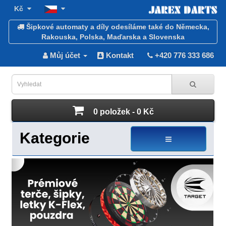
Kč
Šipkové automaty a díly odesíláme také do Německa,
Rakouska, Polska, Maďarska a Slovenska
Můj účet
Kontakt
+420 776 333 686
0 položek - 0 Kč
Kategorie