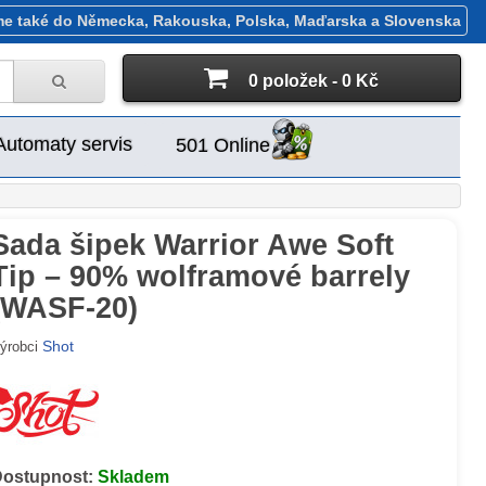
me také do Německa, Rakouska, Polska, Maďarska a Slovenska
0 položek - 0 Kč
Automaty servis
501 Online
Sada šipek Warrior Awe Soft
Tip – 90% wolframové barrely
(WASF-20)
Shot
ýrobci
Dostupnost:
Skladem