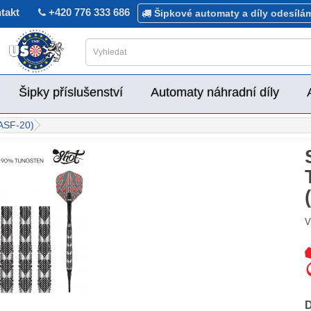
takt
+420 776 333 686
Šipkové automaty a díly odesílá
Šipky příslušenství
Automaty náhradní díly
WASF-20)
V