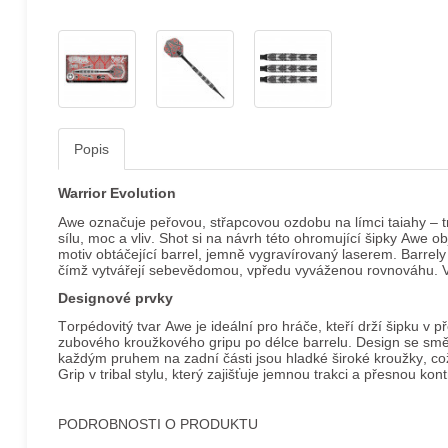
Popis
Warrior Evolution
Awe označuje peřovou, střapcovou ozdobu na límci taiahy – t
sílu, moc a vliv. Shot si na návrh této ohromující šipky Awe 
motiv obtáčející barrel, jemně vygravírovaný laserem. Barrely 
čímž vytvářejí sebevědomou, vpředu vyváženou rovnováhu. Vybe
Designové prvky
Torpédovitý tvar Awe je ideální pro hráče, kteří drží šipku v 
zubového kroužkového gripu po délce barrelu. Design se smě
každým pruhem na zadní části jsou hladké široké kroužky, co
Grip v tribal stylu, který zajišťuje jemnou trakci a přesnou kont
PODROBNOSTI O PRODUKTU