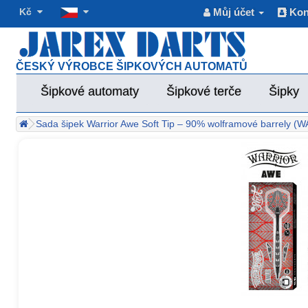
Kč
Můj účet
Kon
ČESKÝ VÝROBCE ŠIPKOVÝCH AUTOMATŮ
Šipkové automaty
Šipkové terče
Šipky
Sada šipek Warrior Awe Soft Tip – 90% wolframové barrely (