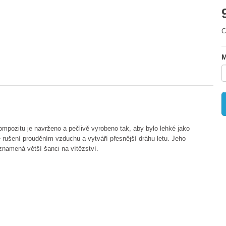
C
M
mpozitu je navrženo a pečlivě vyrobeno tak, aby bylo lehké jako
 rušení prouděním vzduchu a vytváří přesnější dráhu letu. Jeho
namená větší šanci na vítězství.