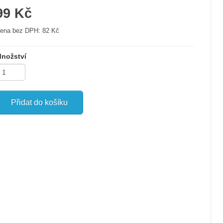
99 Kč
ena bez DPH:
82 Kč
nožství
Přidat do košíku