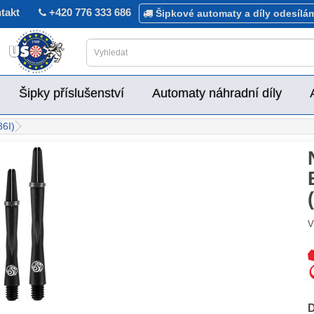
takt
+420 776 333 686
Šipkové automaty a díly odesílá
Šipky příslušenství
Automaty náhradní díly
6I)
V