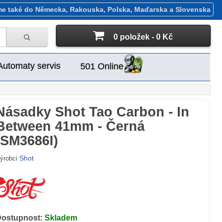
me také do Německa, Rakouska, Polska, Maďarska a Slovenska
0 položek - 0 Kč
Automaty servis
501 Online
Násadky Shot Tao Carbon - In
Between 41mm - Černá
(SM3686I)
Shot
ýrobci
Dostupnost:
Skladem