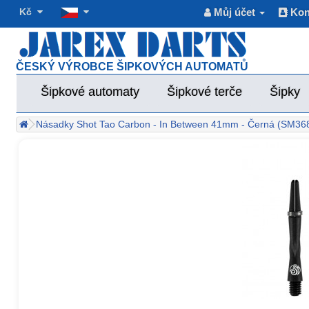
Kč
Můj účet
Kon
ČESKÝ VÝROBCE ŠIPKOVÝCH AUTOMATŮ
Šipkové automaty
Šipkové terče
Šipky
Násadky Shot Tao Carbon - In Between 41mm - Černá (SM368