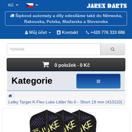
Kč
Šipkové automaty a díly odesíláme také do Německa,
Rakouska, Polska, Maďarska a Slovenska
Můj účet
Kontakt
+420 776 333 686
0 položek - 0 Kč
Kategorie
Letky Target K-Flex Luke Littler No.6 - Short 19 mm (410110)