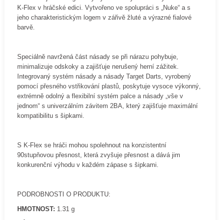
K-Flex v hráčské edici. Vytvořeno ve spolupráci s „Nuke“ a s
jeho charakteristickým logem v zářivě žluté a výrazné fialové
barvě.
Speciálně navržená část násady se při nárazu pohybuje,
minimalizuje odskoky a zajišťuje nerušený herní zážitek.
Integrovaný systém násady a násady Target Darts, vyrobený
pomocí přesného vstřikování plastů, poskytuje vysoce výkonný,
extrémně odolný a flexibilní systém palce a násady „vše v
jednom“ s univerzálním závitem 2BA, který zajišťuje maximální
kompatibilitu s šipkami.
S K-Flex se hráči mohou spolehnout na konzistentní
90stupňovou přesnost, která zvyšuje přesnost a dává jim
konkurenční výhodu v každém zápase s šipkami.
PODROBNOSTI O PRODUKTU:
HMOTNOST:
1.31 g