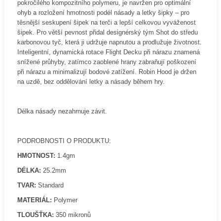
pokročilého kompozitního polymeru, je navržen pro optimální
ohyb a rozložení hmotnosti podél násady a letky šipky – pro
těsnější seskupení šipek na terči a lepší celkovou vyváženost
šipek. Pro větší pevnost přidal designérský tým Shot do středu
karbonovou tyč, která ji udržuje napnutou a prodlužuje životnost.
Inteligentní, dynamická rotace Flight Decku při nárazu znamená
snížené průhyby, zatímco zaoblené hrany zabraňují poškození
při nárazu a minimalizují bodové zatížení. Robin Hood je držen
na uzdě, bez oddělování letky a násady během hry.
Délka násady nezahrnuje závit.
PODROBNOSTI O PRODUKTU:
HMOTNOST:
1.4gm
DÉLKA:
25.2mm
TVAR:
Standard
MATERIÁL:
Polymer
TLOUŠŤKA:
350 mikronů