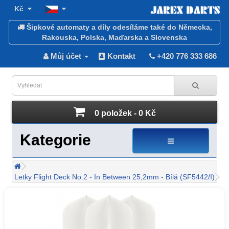
Kč
Šipkové automaty a díly odesíláme také do Německa,
Rakouska, Polska, Maďarska a Slovenska
Můj účet
Kontakt
+420 776 333 686
0 položek - 0 Kč
Kategorie
Letky Flight Deck No.2 - In Between 25,2mm - Bílá (SF5442/I)