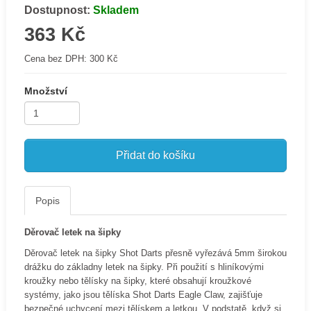
Dostupnost:
Skladem
363 Kč
Cena bez DPH:
300 Kč
Množství
Přidat do košíku
Popis
Děrovač letek na šipky
Děrovač letek na šipky Shot Darts přesně vyřezává 5mm širokou
drážku do základny letek na šipky. Při použití s ​​hliníkovými
kroužky nebo tělísky na šipky, které obsahují kroužkové
systémy, jako jsou tělíska Shot Darts Eagle Claw, zajišťuje
bezpečné uchycení mezi tělískem a letkou. V podstatě, když si