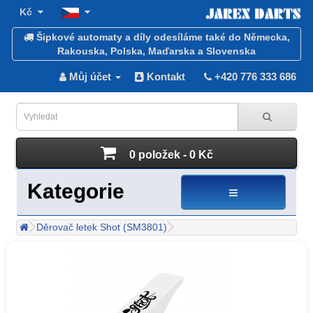
Kč
Šipkové automaty a díly odesíláme také do Německa,
Rakouska, Polska, Maďarska a Slovenska
Můj účet
Kontakt
+420 776 333 686
0 položek - 0 Kč
Kategorie
Děrovač letek Shot (SM3801)