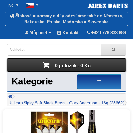
Kč
Šipkové automaty a díly odesíláme také do Německa,
Rakouska, Polska, Maďarska a Slovenska
Můj účet
Kontakt
+420 776 333 686
0 položek - 0 Kč
Kategorie
Unicorn šipky Soft Black Brass - Gary Anderson - 18g (23662)