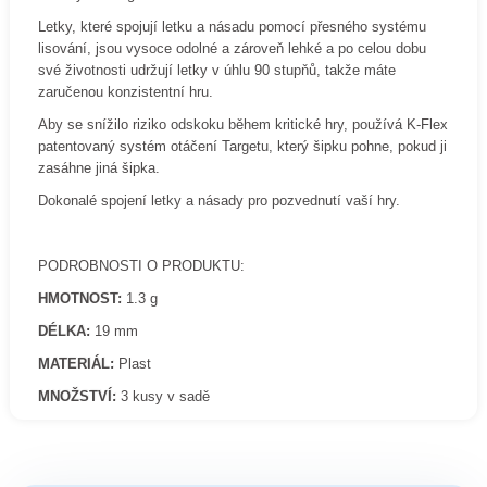
Letky, které spojují letku a násadu pomocí přesného systému
lisování, jsou vysoce odolné a zároveň lehké a po celou dobu
své životnosti udržují letky v úhlu 90 stupňů, takže máte
zaručenou konzistentní hru.
Aby se snížilo riziko odskoku během kritické hry, používá K-Flex
patentovaný systém otáčení Targetu, který šipku pohne, pokud ji
zasáhne jiná šipka.
Dokonalé spojení letky a násady pro pozvednutí vaší hry.
PODROBNOSTI O PRODUKTU:
HMOTNOST:
1.3 g
DÉLKA:
19 mm
MATERIÁL:
Plast
MNOŽSTVÍ:
3 kusy v sadě