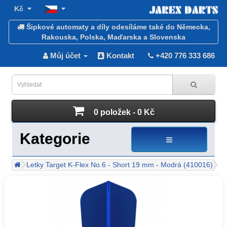
Kč
Šipkové automaty a díly odesíláme také do Německa,
Rakouska, Polska, Maďarska a Slovenska
Můj účet
Kontakt
+420 776 333 686
0 položek - 0 Kč
Kategorie
Letky Target K-Flex No.6 - Short 19 mm - Modrá (410016)