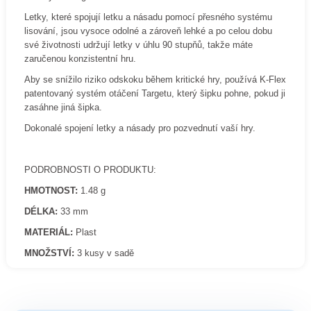
Letky, které spojují letku a násadu pomocí přesného systému
lisování, jsou vysoce odolné a zároveň lehké a po celou dobu
své životnosti udržují letky v úhlu 90 stupňů, takže máte
zaručenou konzistentní hru.
Aby se snížilo riziko odskoku během kritické hry, používá K-Flex
patentovaný systém otáčení Targetu, který šipku pohne, pokud ji
zasáhne jiná šipka.
Dokonalé spojení letky a násady pro pozvednutí vaší hry.
PODROBNOSTI O PRODUKTU:
HMOTNOST:
1.48 g
DÉLKA:
33 mm
MATERIÁL:
Plast
MNOŽSTVÍ:
3 kusy v sadě