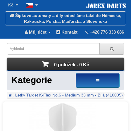
Kč
Šipkové automaty a díly odesíláme také do Německa,
Rakouska, Polska, Maďarska a Slovenska
Můj účet
Kontakt
+420 776 333 686
0 položek - 0 Kč
Kategorie
Letky Target K-Flex No.6 - Medium 33 mm - Bílá (410005)