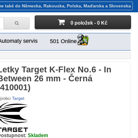
me také do Německa, Rakouska, Polska, Maďarska a Slovenska
0 položek - 0 Kč
Automaty servis
501 Online
Letky Target K-Flex No.6 - In
Between 26 mm - Černá
(410001)
Target
ýrobci
Dostupnost:
Skladem