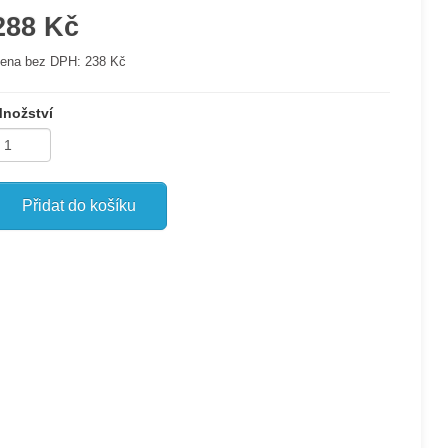
288 Kč
ena bez DPH:
238 Kč
nožství
Přidat do košíku