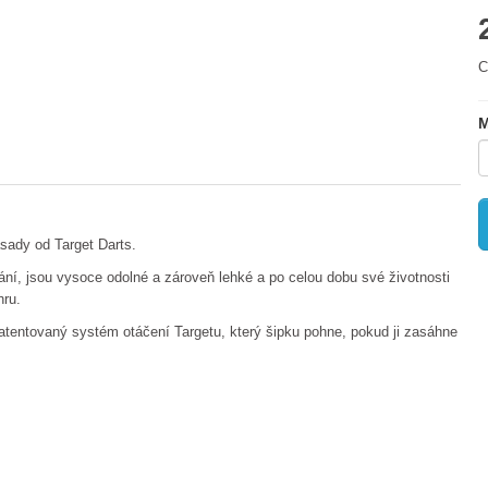
C
M
sady od Target Darts.
ání, jsou vysoce odolné a zároveň lehké a po celou dobu své životnosti
hru.
patentovaný systém otáčení Targetu, který šipku pohne, pokud ji zasáhne