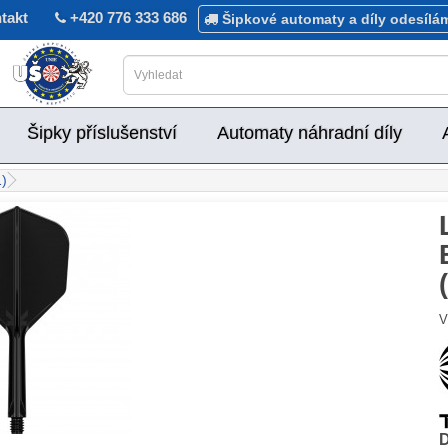
takt
+420 776 333 686
Šipkové automaty a díly odesílá
Šipky příslušenství
Automaty náhradní díly
1)
V