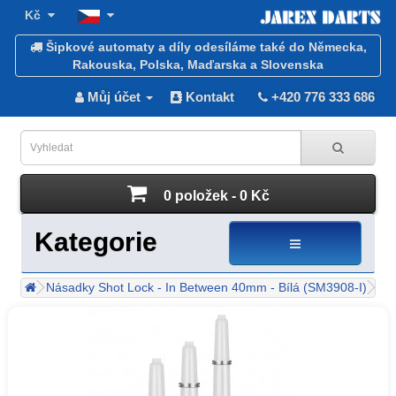
Kč
Šipkové automaty a díly odesíláme také do Německa,
Rakouska, Polska, Maďarska a Slovenska
Můj účet
Kontakt
+420 776 333 686
0 položek - 0 Kč
Kategorie
Násadky Shot Lock - In Between 40mm - Bílá (SM3908-I)