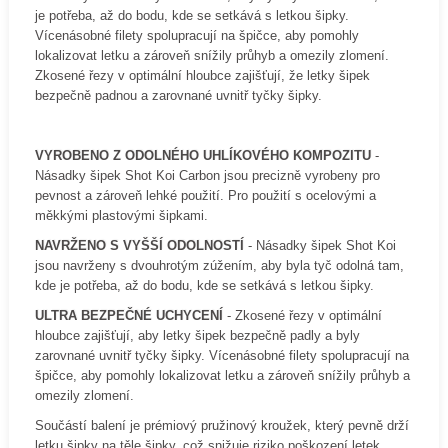
je potřeba, až do bodu, kde se setkává s letkou šipky.
Vícenásobné filety spolupracují na špičce, aby pomohly
lokalizovat letku a zároveň snížily průhyb a omezily zlomení.
Zkosené řezy v optimální hloubce zajišťují, že letky šipek
bezpečně padnou a zarovnané uvnitř tyčky šipky.
VYROBENO Z ODOLNÉHO UHLÍKOVÉHO KOMPOZITU
-
Násadky šipek Shot Koi Carbon jsou precizně vyrobeny pro
pevnost a zároveň lehké použití. Pro použití s ​​ocelovými a
měkkými plastovými šipkami.
NAVRŽENO S VYŠŠÍ ODOLNOSTÍ
- Násadky šipek Shot Koi
jsou navrženy s dvouhrotým zúžením, aby byla tyč odolná tam,
kde je potřeba, až do bodu, kde se setkává s letkou šipky.
ULTRA BEZPEČNÉ UCHYCENÍ
- Zkosené řezy v optimální
hloubce zajišťují, aby letky šipek bezpečně padly a byly
zarovnané uvnitř tyčky šipky. Vícenásobné filety spolupracují na
špičce, aby pomohly lokalizovat letku a zároveň snížily průhyb a
omezily zlomení.
Součástí balení je prémiový pružinový kroužek, který pevně drží
letku šipky na těle šipky, což snižuje riziko poškození letek