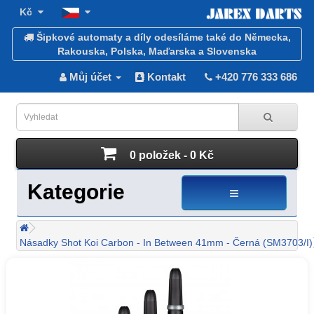
Kč
Šipkové automaty a díly odesíláme také do Německa,
Rakouska, Polska, Maďarska a Slovenska
Můj účet
Kontakt
+420 776 333 686
0 položek - 0 Kč
Kategorie
Násadky Shot Koi Carbon - In Between 41mm - Černá (SM3703/I)