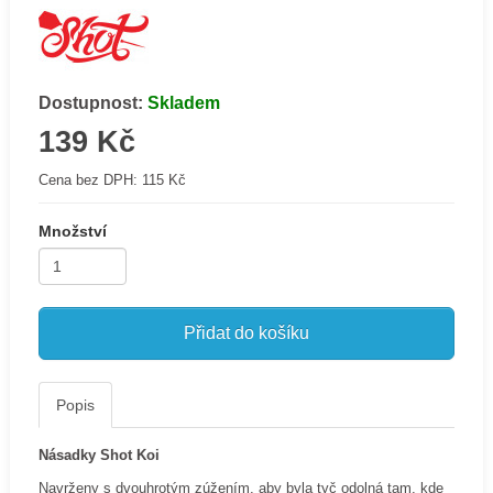
Dostupnost:
Skladem
139 Kč
Cena bez DPH:
115 Kč
Množství
Přidat do košíku
Popis
Násadky Shot Koi
Navrženy s dvouhrotým zúžením, aby byla tyč odolná tam, kde