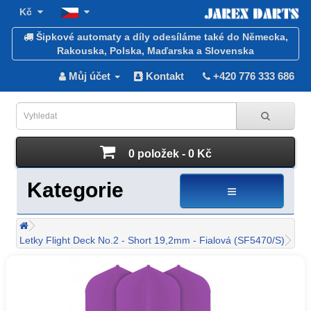
Kč
Šipkové automaty a díly odesíláme také do Německa,
Rakouska, Polska, Maďarska a Slovenska
Můj účet
Kontakt
+420 776 333 686
0 položek - 0 Kč
Kategorie
Letky Flight Deck No.2 - Short 19,2mm - Fialová (SF5470/S)