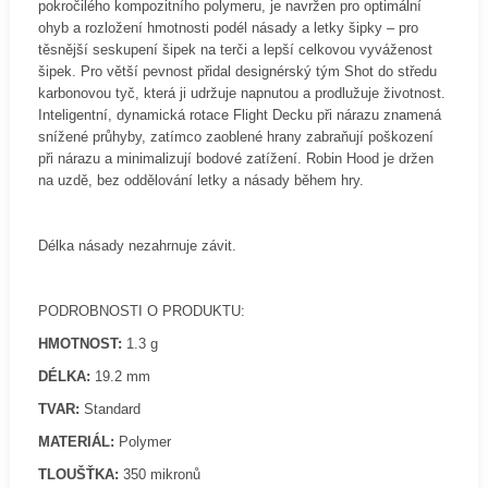
pokročilého kompozitního polymeru, je navržen pro optimální
ohyb a rozložení hmotnosti podél násady a letky šipky – pro
těsnější seskupení šipek na terči a lepší celkovou vyváženost
šipek. Pro větší pevnost přidal designérský tým Shot do středu
karbonovou tyč, která ji udržuje napnutou a prodlužuje životnost.
Inteligentní, dynamická rotace Flight Decku při nárazu znamená
snížené průhyby, zatímco zaoblené hrany zabraňují poškození
při nárazu a minimalizují bodové zatížení. Robin Hood je držen
na uzdě, bez oddělování letky a násady během hry.
Délka násady nezahrnuje závit.
PODROBNOSTI O PRODUKTU:
HMOTNOST:
1.3 g
DÉLKA:
19.2 mm
TVAR:
Standard
MATERIÁL:
Polymer
TLOUŠŤKA:
350 mikronů