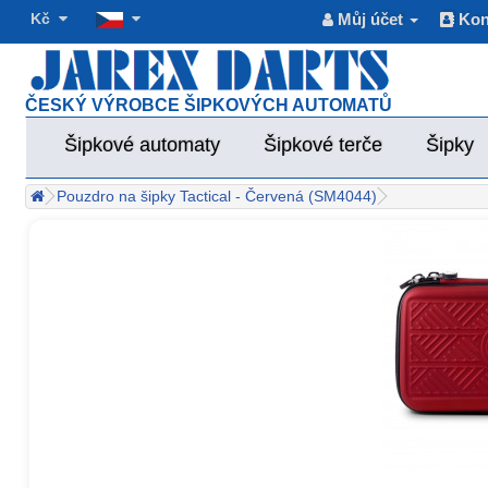
Kč
Můj účet
Kon
ČESKÝ VÝROBCE ŠIPKOVÝCH AUTOMATŮ
Šipkové automaty
Šipkové terče
Šipky
Pouzdro na šipky Tactical - Červená (SM4044)