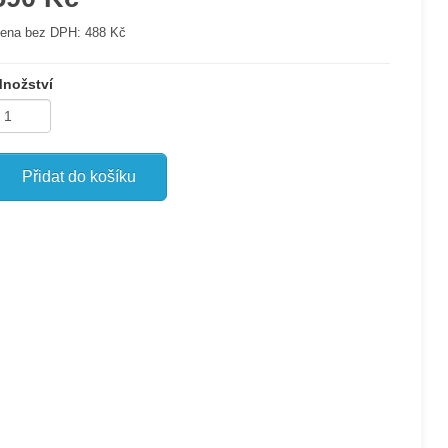
ena bez DPH:
488 Kč
nožství
Přidat do košíku