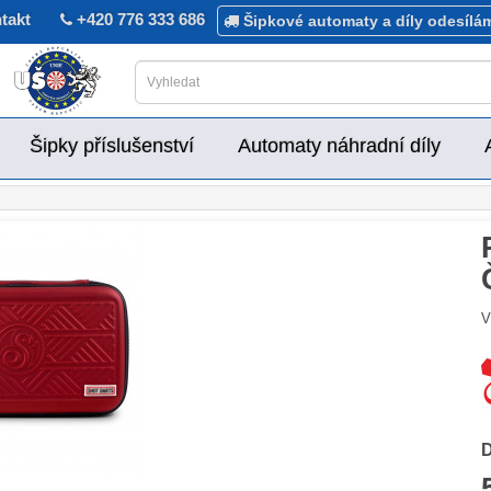
takt
+420 776 333 686
Šipkové automaty a díly odesílá
Šipky příslušenství
Automaty náhradní díly
V