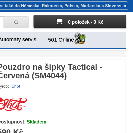
me také do Německa, Rakouska, Polska, Maďarska a Slovenska
0 položek - 0 Kč
Automaty servis
501 Online
Pouzdro na šipky Tactical -
Červená (SM4044)
Shot
ýrobci
Dostupnost:
Skladem
590 Kč