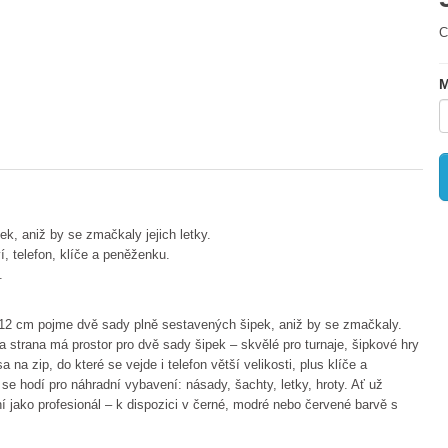
C
M
k, aniž by se zmačkaly jejich letky.
, telefon, klíče a peněženku.
.
 12 cm pojme dvě sady plně sestavených šipek, aniž by se zmačkaly.
na strana má prostor pro dvě sady šipek – skvělé pro turnaje, šipkové hry
a zip, do které se vejde i telefon větší velikosti, plus klíče a
 hodí pro náhradní vybavení: násady, šachty, letky, hroty. Ať už
í jako profesionál – k dispozici v černé, modré nebo červené barvě s