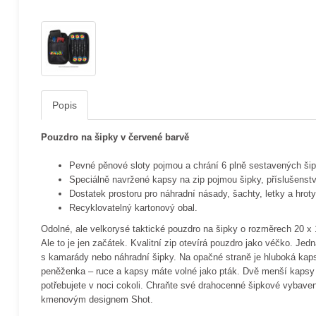
Popis
Pouzdro na šipky v červené barvě
Pevné pěnové sloty pojmou a chrání 6 plně sestavených šipe
Speciálně navržené kapsy na zip pojmou šipky, příslušenství
Dostatek prostoru pro náhradní násady, šachty, letky a hroty
Recyklovatelný kartonový obal.
Odolné, ale velkorysé taktické pouzdro na šipky o rozměrech 20 x
Ale to je jen začátek. Kvalitní zip otevírá pouzdro jako véčko. Jed
s kamarády nebo náhradní šipky. Na opačné straně je hluboká kapsa n
peněženka – ruce a kapsy máte volné jako pták. Dvě menší kapsy se
potřebujete v noci cokoli. Chraňte své drahocenné šipkové vybaven
kmenovým designem Shot.