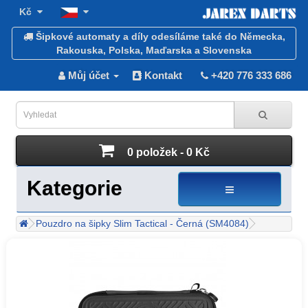
Kč
Šipkové automaty a díly odesíláme také do Německa,
Rakouska, Polska, Maďarska a Slovenska
Můj účet
Kontakt
+420 776 333 686
0 položek - 0 Kč
Kategorie
Pouzdro na šipky Slim Tactical - Černá (SM4084)