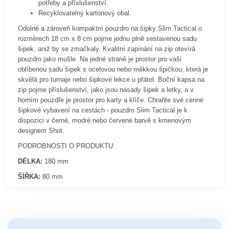
potřeby a příslušenství.
Recyklovatelný kartonový obal.
Odolné a zároveň kompaktní pouzdro na šipky Slim Tactical o
rozměrech 18 cm x 8 cm pojme jednu plně sestavenou sadu
šipek, aniž by se zmačkaly. Kvalitní zapínání na zip otevírá
pouzdro jako mušle. Na jedné straně je prostor pro vaši
oblíbenou sadu šipek s ocelovou nebo měkkou špičkou, která je
skvělá pro turnaje nebo šipkové lekce u přátel. Boční kapsa na
zip pojme příslušenství, jako jsou násady šipek a letky, a v
horním pouzdře je prostor pro karty a klíče. Chraňte své cenné
šipkové vybavení na cestách - pouzdro Slim Tactical je k
dispozici v černé, modré nebo červené barvě s kmenovým
designem Shot.
PODROBNOSTI O PRODUKTU:
DÉLKA:
180 mm
ŠÍŘKA:
80 mm