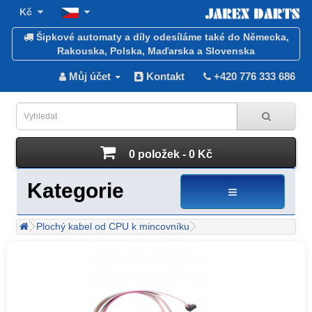
Kč
Šipkové automaty a díly odesíláme také do Německa,
Rakouska, Polska, Maďarska a Slovenska
Můj účet
Kontakt
+420 776 333 686
0 položek - 0 Kč
Kategorie
Plochý kabel od CPU k mincovníku