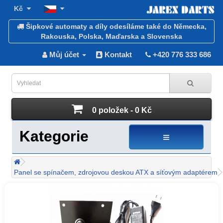
Kč
Šipkové automaty a díly odesíláme také do Německa,
Rakouska, Polska, Maďarska a Slovenska
Můj účet
Kontakt
+420 776 333 686
0 položek - 0 Kč
Kategorie
Panel se spínačem, zdrojovou deskou ATX a síťovým adaptérem