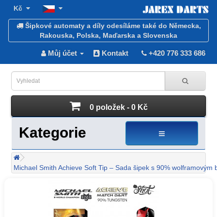
Kč
Šipkové automaty a díly odesíláme také do Německa,
Rakouska, Polska, Maďarska a Slovenska
Můj účet
Kontakt
+420 776 333 686
0 položek - 0 Kč
Kategorie
Michael Smith Achieve Soft Tip – Sada šipek s 90% wolframovým