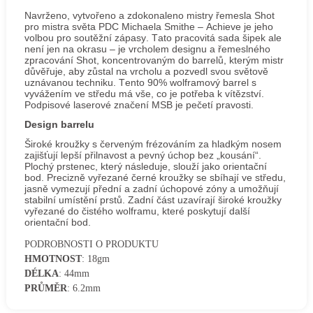
Navrženo, vytvořeno a zdokonaleno mistry řemesla Shot
pro mistra světa PDC Michaela Smithe – Achieve je jeho
volbou pro soutěžní zápasy. Tato pracovitá sada šipek ale
není jen na okrasu – je vrcholem designu a řemeslného
zpracování Shot, koncentrovaným do barrelů, kterým mistr
důvěřuje, aby zůstal na vrcholu a pozvedl svou světově
uznávanou techniku. Tento 90% wolframový barrel s
vyvážením ve středu má vše, co je potřeba k vítězství.
Podpisové laserové značení MSB je pečetí pravosti.
Design barrelu
Široké kroužky s červeným frézováním za hladkým nosem
zajišťují lepší přilnavost a pevný úchop bez „kousání“.
Plochý prstenec, který následuje, slouží jako orientační
bod. Precizně vyřezané černé kroužky se sbíhají ve středu,
jasně vymezují přední a zadní úchopové zóny a umožňují
stabilní umístění prstů. Zadní část uzavírají široké kroužky
vyřezané do čistého wolframu, které poskytují další
orientační bod.
PODROBNOSTI O PRODUKTU
HMOTNOST
: 18gm
DÉLKA
: 44mm
PRŮMĚR
: 6.2mm