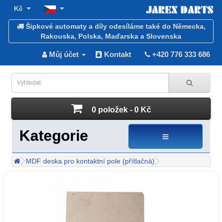
Kč
Šipkové automaty a díly odesíláme také do Německa,
Rakouska, Polska, Maďarska a Slovenska
Můj účet
Kontakt
+420 776 333 686
0 položek - 0 Kč
Kategorie
MDF deska pro kontaktní pole (přítlačná)