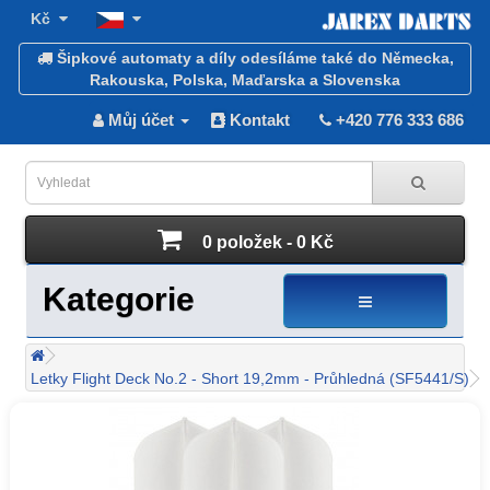
Kč
Šipkové automaty a díly odesíláme také do Německa,
Rakouska, Polska, Maďarska a Slovenska
Můj účet
Kontakt
+420 776 333 686
0 položek - 0 Kč
Kategorie
Letky Flight Deck No.2 - Short 19,2mm - Průhledná (SF5441/S)