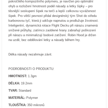
pokročilého kompozitního polymeru, je navržen pro optimální
ohyb a rozložení hmotnosti podél násady a letky šipky – pro
těsnější seskupení šipek na terči a lepší celkovou vyváženost
šipek. Pro větší pevnost přidal designérský tým Shot do středu
karbonovou tyč, která ji udržuje napnutou a prodlužuje životnost.
Inteligentní, dynamická rotace Flight Decku při nárazu znamená
snížené průhyby, zatímco zaoblené hrany zabraňují poškození
při nárazu a minimalizují bodové zatížení. Robin Hood je držen
na uzdě, bez oddělování letky a násady během hry.
Délka násady nezahrnuje závit.
PODROBNOSTI O PRODUKTU:
HMOTNOST:
1.3gm
DÉLKA:
19.2mm
TVAR:
Standard
MATERIÁL:
Polymer
TLOUŠŤKA:
350 mikronů