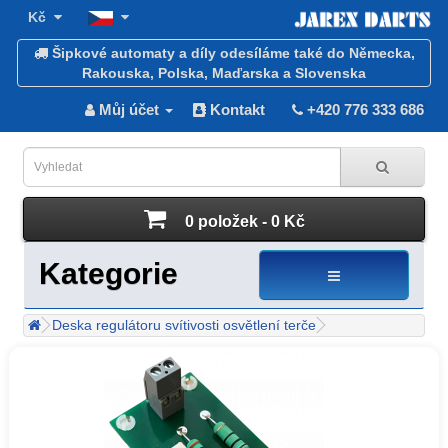
Kč
Šipkové automaty a díly odesíláme také do Německa,
Rakouska, Polska, Maďarska a Slovenska
Můj účet
Kontakt
+420 776 333 686
0 položek - 0 Kč
Kategorie
Deska regulátoru svítivosti osvětlení terče