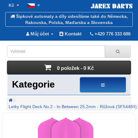
Kč
Šipkové automaty a díly odesíláme také do Německa,
Rakouska, Polska, Maďarska a Slovenska
Můj účet
Kontakt
+420 776 333 686
0 položek - 0 Kč
Kategorie
Letky Flight Deck No.2 - In Between 25,2mm - Růžová (SF5448/I)