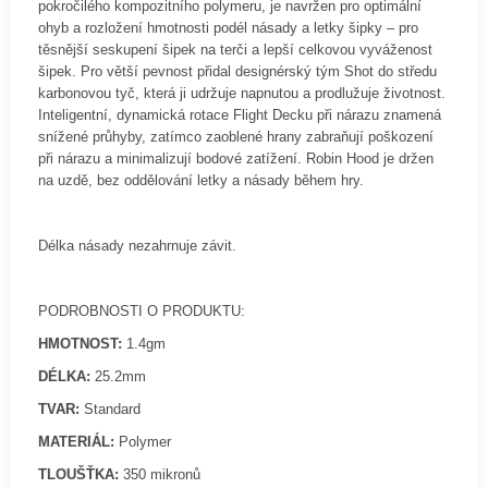
pokročilého kompozitního polymeru, je navržen pro optimální
ohyb a rozložení hmotnosti podél násady a letky šipky – pro
těsnější seskupení šipek na terči a lepší celkovou vyváženost
šipek. Pro větší pevnost přidal designérský tým Shot do středu
karbonovou tyč, která ji udržuje napnutou a prodlužuje životnost.
Inteligentní, dynamická rotace Flight Decku při nárazu znamená
snížené průhyby, zatímco zaoblené hrany zabraňují poškození
při nárazu a minimalizují bodové zatížení. Robin Hood je držen
na uzdě, bez oddělování letky a násady během hry.
Délka násady nezahrnuje závit.
PODROBNOSTI O PRODUKTU:
HMOTNOST:
1.4gm
DÉLKA:
25.2mm
TVAR:
Standard
MATERIÁL:
Polymer
TLOUŠŤKA:
350 mikronů