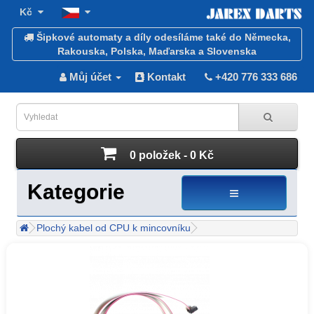
Kč
Šipkové automaty a díly odesíláme také do Německa,
Rakouska, Polska, Maďarska a Slovenska
Můj účet
Kontakt
+420 776 333 686
0 položek - 0 Kč
Kategorie
Plochý kabel od CPU k mincovníku