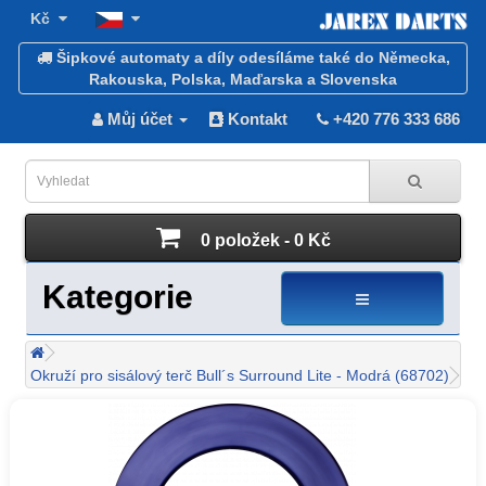
Kč
Šipkové automaty a díly odesíláme také do Německa,
Rakouska, Polska, Maďarska a Slovenska
Můj účet
Kontakt
+420 776 333 686
0 položek - 0 Kč
Kategorie
Okruží pro sisálový terč Bull´s Surround Lite - Modrá (68702)