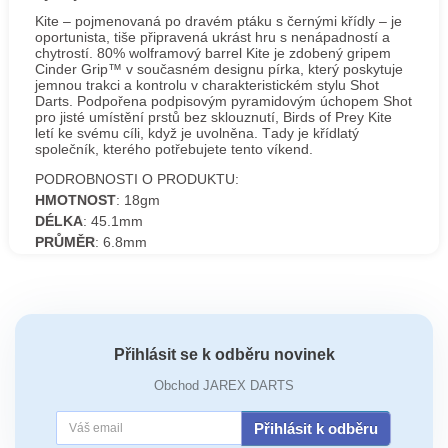
Kite – pojmenovaná po dravém ptáku s černými křídly – je
oportunista, tiše připravená ukrást hru s nenápadností a
chytrostí. 80% wolframový barrel Kite je zdobený gripem
Cinder Grip™ v současném designu pírka, který poskytuje
jemnou trakci a kontrolu v charakteristickém stylu Shot
Darts. Podpořena podpisovým pyramidovým úchopem Shot
pro jisté umístění prstů bez sklouznutí, Birds of Prey Kite
letí ke svému cíli, když je uvolněna. Tady je křídlatý
společník, kterého potřebujete tento víkend.
PODROBNOSTI O PRODUKTU:
HMOTNOST
: 18gm
DÉLKA
: 45.1mm
PRŮMĚR
: 6.8mm
Přihlásit se k odběru novinek
Obchod JAREX DARTS
Přihlásit k odběru