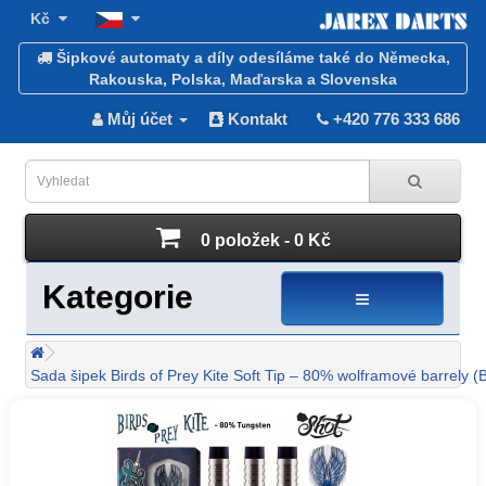
Kč
Šipkové automaty a díly odesíláme také do Německa,
Rakouska, Polska, Maďarska a Slovenska
Můj účet
Kontakt
+420 776 333 686
0 položek - 0 Kč
Kategorie
Sada šipek Birds of Prey Kite Soft Tip – 80% wolframové barrely 