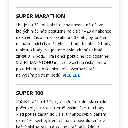
SUPER MARATHON
Hra je na 30 kol (kola lze v nastavení měnit), ve
kterých hráč hází postupně na čísla 1–20 a nakonec
na střed. Číslo musí zasáhnout 3×, aby byl puštěn
na následující číslo. Single = 1 bod, double = 2 body,
triple = 3 body. Na jednom čísle tak může hráč
získat 3–9 bodů. Hra končí, pokud někdo dosáhne
SUPER MARATONU (uzavře všechna čísla), nebo
po odehrání posledního kola. Vyhrává hráč s
nejvyšším počtem bodů.
VÍCE ZDE
SUPER 100
Každý hráč hází 3 šipky v každém kole. Maximální
počet kol je 7. Všichni hráči začínají se 100 body.
Platí pouze zásah do čísla, u něhož svítí v daném
okamžiku světlo, které obíhá po obvodu terče. Za
každý platný zásah dostane hráč od každého