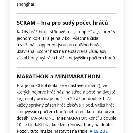
shanghai.
SCRAM – hra pro sudý počet hráčů
Každý hráč hraje střídavě roli „stopper“ a „scorer“ v
jednom kole. Hra je na 7 kol. Všechna čísla
uzavřená stopperem jsou pro dalšího hráče
uzavřena. Scorer hází na neuzavřená čísla, aby
získal body. Vyhrává hráč s nejvyšším počtem bodů.
MARATHON a MINIMARATHON
Hra je na 30 kol (kola lze v nastavení měnit), ve
kterých nejprve hráč hází na střed a poté na dvojité
segmenty počínaje od čísla 20 až po double 1. Za
každý správný zásah hráč získává 1 bod. Vítězí hráč
s nejvyšším počtem bodů nebo ten, kdo jako první
dosáhl MARATONU. MINIMARATON končí u double
10. Je to další hra, kde lze trénovat hody na double.
Pozor, tuto hru lze nastavit i na triple.
VÍCE ZDE