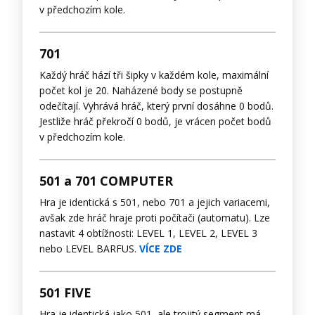
v předchozím kole.
701
Každý hráč hází tři šipky v každém kole, maximální
počet kol je 20. Naházené body se postupně
odečítají. Vyhrává hráč, který první dosáhne 0 bodů.
Jestliže hráč překročí 0 bodů, je vrácen počet bodů
v předchozím kole.
501 a 701 COMPUTER
Hra je identická s 501, nebo 701 a jejich variacemi,
avšak zde hráč hraje proti počítači (automatu). Lze
nastavit 4 obtížnosti: LEVEL 1, LEVEL 2, LEVEL 3
nebo LEVEL BARFUS.
VÍCE ZDE
501 FIVE
Hra je identická jako 501, ale trojitý segment má