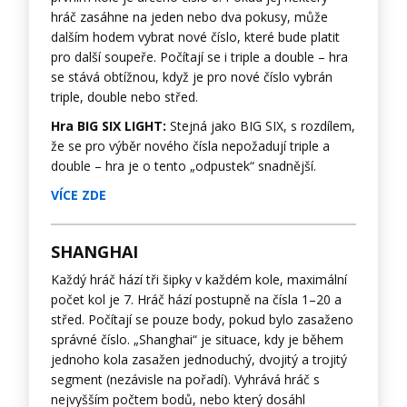
hráč zasáhne na jeden nebo dva pokusy, může
dalším hodem vybrat nové číslo, které bude platit
pro další soupeře. Počítají se i triple a double – hra
se stává obtížnou, když je pro nové číslo vybrán
triple, double nebo střed.
Hra BIG SIX LIGHT:
Stejná jako BIG SIX, s rozdílem,
že se pro výběr nového čísla nepožadují triple a
double – hra je o tento „odpustek“ snadnější.
VÍCE ZDE
SHANGHAI
Každý hráč hází tři šipky v každém kole, maximální
počet kol je 7. Hráč hází postupně na čísla 1–20 a
střed. Počítají se pouze body, pokud bylo zasaženo
správné číslo. „Shanghai“ je situace, kdy je během
jednoho kola zasažen jednoduchý, dvojitý a trojitý
segment (nezávisle na pořadí). Vyhrává hráč s
nejvyšším počtem bodů, nebo který dosáhl