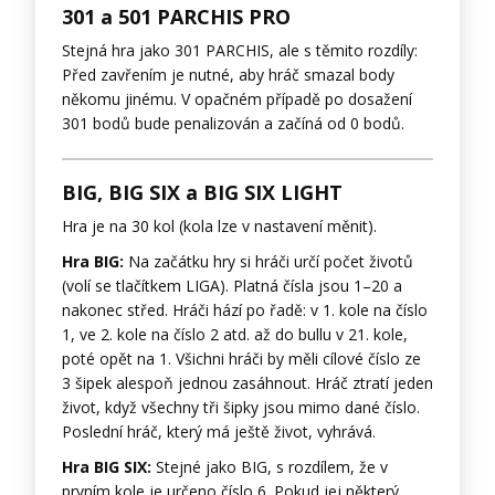
301 a 501 PARCHIS PRO
Stejná hra jako 301 PARCHIS, ale s těmito rozdíly:
Před zavřením je nutné, aby hráč smazal body
někomu jinému. V opačném případě po dosažení
301 bodů bude penalizován a začíná od 0 bodů.
BIG, BIG SIX a BIG SIX LIGHT
Hra je na 30 kol (kola lze v nastavení měnit).
Hra BIG:
Na začátku hry si hráči určí počet životů
(volí se tlačítkem LIGA). Platná čísla jsou 1–20 a
nakonec střed. Hráči hází po řadě: v 1. kole na číslo
1, ve 2. kole na číslo 2 atd. až do bullu v 21. kole,
poté opět na 1. Všichni hráči by měli cílové číslo ze
3 šipek alespoň jednou zasáhnout. Hráč ztratí jeden
život, když všechny tři šipky jsou mimo dané číslo.
Poslední hráč, který má ještě život, vyhrává.
Hra BIG SIX:
Stejné jako BIG, s rozdílem, že v
prvním kole je určeno číslo 6. Pokud jej některý