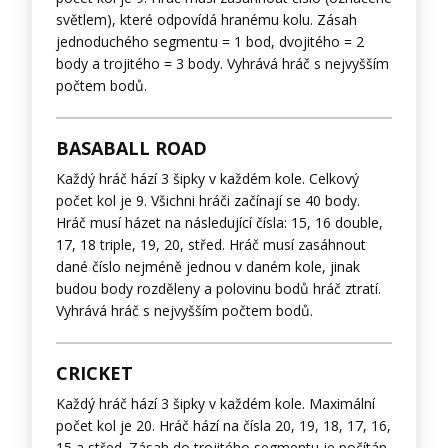
světlem), které odpovídá hranému kolu. Zásah
jednoduchého segmentu = 1 bod, dvojitého = 2
body a trojitého = 3 body. Vyhrává hráč s nejvyšším
počtem bodů.
BASABALL ROAD
Každý hráč hází 3 šipky v každém kole. Celkový
počet kol je 9. Všichni hráči začínají se 40 body.
Hráč musí házet na následující čísla: 15, 16 double,
17, 18 triple, 19, 20, střed. Hráč musí zasáhnout
dané číslo nejméně jednou v daném kole, jinak
budou body rozděleny a polovinu bodů hráč ztratí.
Vyhrává hráč s nejvyšším počtem bodů.
CRICKET
Každý hráč hází 3 šipky v každém kole. Maximální
počet kol je 20. Hráč hází na čísla 20, 19, 18, 17, 16,
15 a střed. Zásah do trojitého segmentu je počítán