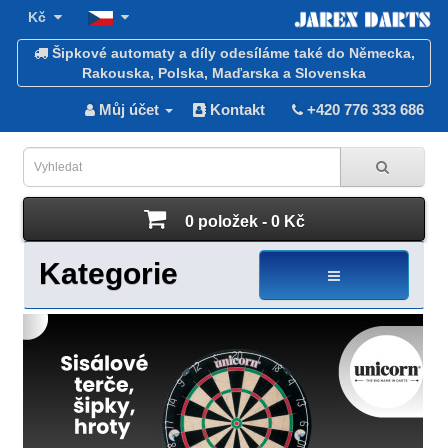
Kč
Šipkové automaty a díly odesíláme také do Německa,
Rakouska, Polska, Maďarska a Slovenska
Můj účet
Kontakt
+420 776 333 686
0 položek - 0 Kč
Kategorie