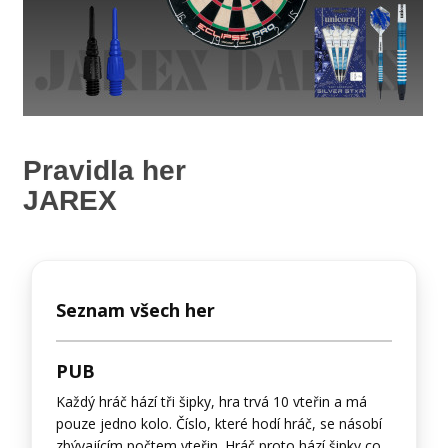
Pravidla her
JAREX
Seznam všech her
PUB
Každý hráč hází tři šipky, hra trvá 10 vteřin a má
pouze jedno kolo. Číslo, které hodí hráč, se násobí
zbývajícím počtem vteřin. Hráč proto hází šipky co