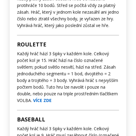
protihráče 10 bodů. Střed se počítá vždy za platný
zásah. Hráč, který v jednom kole nezasáhl ani jedno
číslo nebo ztratil všechny body, je vyřazen ze hry.
Vyhrává hráč, který jako poslední zůstal ve hře.
ROULETTE
Každý hráč hází 3 šipky v každém kole. Celkový
počet kol je 15. Hráč hází na číslo označené
světlem; pokud světlo nesvítí, hází na střed. Zásah
jednoduchého segmentu = 1 bod, dvojitého = 2
body a trojitého = 3 body. Vyhrává hráč s nejvyšším
počtem bodů. Tuto hru lze navolit i pouze na
double, nebo pouze na triple prostředním tlačítkem
VOLBA.
VÍCE ZDE
BASEBALL
Každý hráč hází 3 šipky v každém kole. Celkový
počet kol je 9. Hráč musí zasáhnout číslo (označené