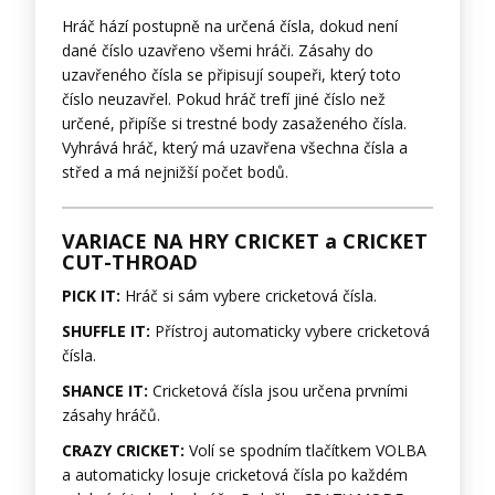
Hráč hází postupně na určená čísla, dokud není
dané číslo uzavřeno všemi hráči. Zásahy do
uzavřeného čísla se připisují soupeři, který toto
číslo neuzavřel. Pokud hráč trefí jiné číslo než
určené, připíše si trestné body zasaženého čísla.
Vyhrává hráč, který má uzavřena všechna čísla a
střed a má nejnižší počet bodů.
VARIACE NA HRY CRICKET a CRICKET
CUT-THROAD
PICK IT:
Hráč si sám vybere cricketová čísla.
SHUFFLE IT:
Přístroj automaticky vybere cricketová
čísla.
SHANCE IT:
Cricketová čísla jsou určena prvními
zásahy hráčů.
CRAZY CRICKET:
Volí se spodním tlačítkem VOLBA
a automaticky losuje cricketová čísla po každém