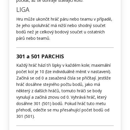
počkat, až se dohraje stávající kolo.
LIGA
Hru může ukončit hráč páru nebo teamu v případě,
že jeho spoluhráč má nižší nebo shodný součet
bodů než je celkový bodový součet u ostatních
párů nebo teamů.
301 a 501 PARCHIS
Každý hráč hází tři šipky v každém kole; maximální
počet kol je 10 (lze individuálně měnit v nastavení).
Začíná se od 0 a zasažená čísla se přičítají. Jestliže
hráč dosáhne stejného počtu bodů, jako má
některý z dalších hráčů, tomuto hráči se body
vynulují a začíná znovu od 0. Vyhrává hráč, který
dosáhne 301 (501) bodů. Pokud hráč tuto metu
přehodí, odečte se mu přesahující počet bodů od
301 (501).