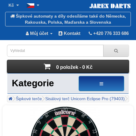
Kč
Šipkové automaty a díly odesíláme také do Německa,
Rakouska, Polska, Maďarska a Slovenska
Můj účet
Kontakt
+420 776 333 686
0 položek - 0 Kč
Kategorie
Šipkové terče
Sisálový terč Unicorn Eclipse Pro (79403)